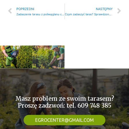
POPRZEDNI
NASTĘPNY
Zadaszenie tarasu z poliwęglanu czy szkła?
Czym zadaszyć taras? Sprawdzone opcje na lata
Masz problem ze swoim tarasem?
Proszę zadzwoń: tel. 609 748 385
EGROCENTER@GMAIL.COM