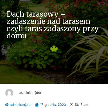
Dach tarasowy –
zadaszenie nad tarasem
czyli taras zadaszony przy
domu
administr@tor
administr@tor
17 grudnia, 2020
10:17 am